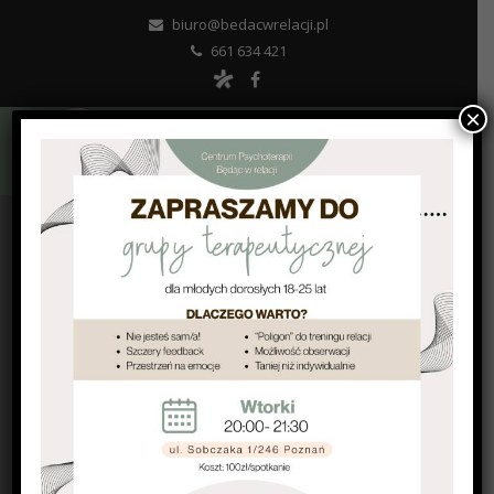
biuro@bedacwrelacji.pl
661 634 421
×
UMÓW WIZYTĘ
FORMULARZ REZERWACJI