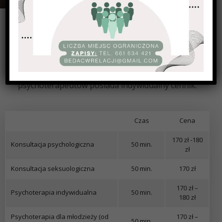
Każde spotkanie trwa 50/90 minut i odbywa się
stacjonarnie w gabinecie w Poznaniu przy ulicy
Andrzeja Sobczaka 1/246 lub online. Każdy z naszych
psychoterapeutów posiada indywidualny cennik.
Czas
Cena
170 zł -180
Konsultacja psychologiczna
50 min.
zł
Konsultacja seksuologiczna
50 min.
170 zł
170 zł –
Psychoterapia indywidualna
50 min.
180 zł
Psychoterapia dla młodzieży (od
170 zł –
50 min.