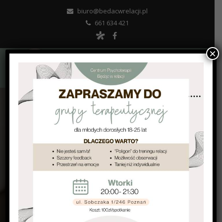
biuro@bedacwrelacji.pl
661 634 421
×
UMÓW WIZYTĘ
CENNIK PSYCHOTERAPII