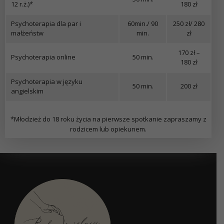
12 r.ż.)*
180 zł
Psychoterapia dla par i
60min./ 90
250 zł/ 280
małżeństw
min.
zł
170 zł –
Psychoterapia online
50 min.
180 zł
Psychoterapia w języku
50 min.
200 zł
angielskim
*Młodzież do 18 roku życia na pierwsze spotkanie zapraszamy z
rodzicem lub opiekunem.