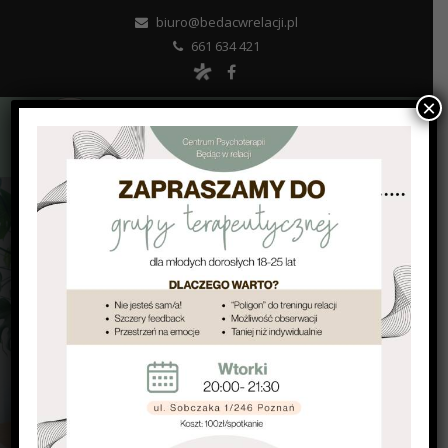
biuro@bedacwrelacji.pl
661 634 421
×
UMÓW WIZYTĘ
PSYCHOTERAPIA ONLINE