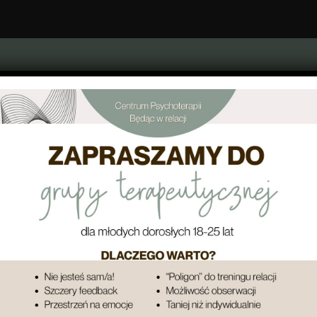
OTERAPEUTA
GABINET
OFERTA
CENNIK PSYCHOTERA
ORMULARZ REZERWACJ