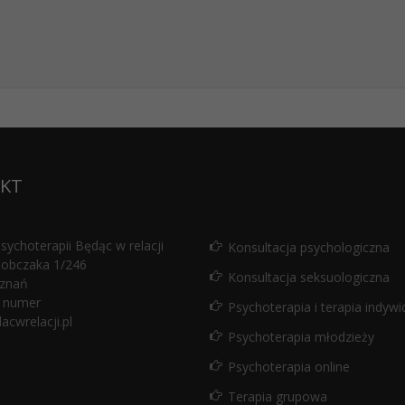
KT
ychoterapii Będąc w relacji
Konsultacja psychologiczna
Sobczaka 1/246
Konsultacja seksuologiczna
znań
 numer
Psychoterapia i terapia indywi
cwrelacji.pl
Psychoterapia młodzieży
Psychoterapia online
Terapia grupowa