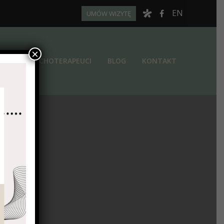
EN
UMÓW WIZYTĘ
×
PII
PSYCHOTERAPEUCI
BLOG
KONTAKT
I