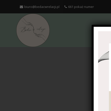
biuro@bedacwrelacji.pl
661 pokaż numer
PSYCH
F