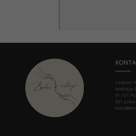
KONTA
Centrum Ps
Andrzeja 
61-131
Po
661 pokaż
biuro@beda